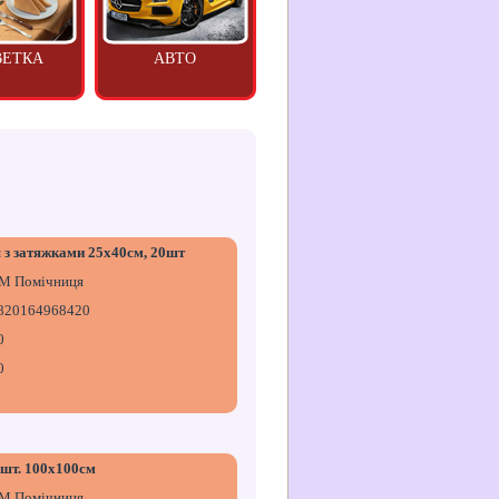
ВЕТКА
АВТО
я з затяжками 25х40см, 20шт
М Помічниця
820164968420
0
0
 шт. 100х100см
М Помічниця