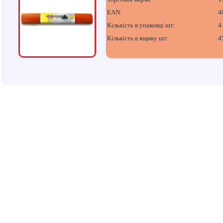
EAN:
4
Кількість в упаковці шт:
4
Кількість в ящику шт:
4