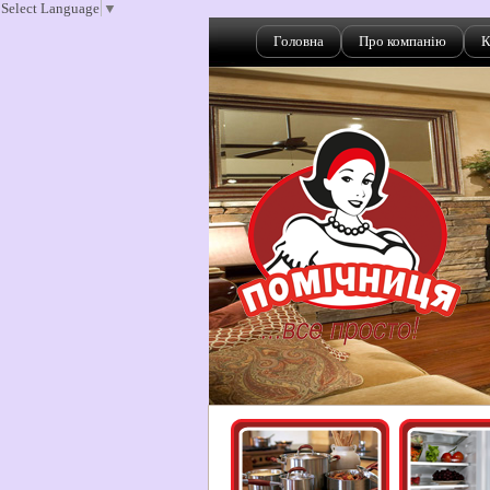
Select Language
▼
Головна
Про компанію
К