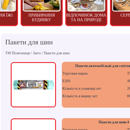
НЯ ЇЖІ
ПРИБИРАННЯ
ВІДПОЧИНОК ДОМА
СЕР
БУДИНКУ
ТА НА ПРИРОДІ
Пакети для шин
ТМ Помічниця
/
Авто
/
Пакети для шин
Пакети автомобільні для смітт
Торговая марка
Т
EAN:
4
Кількість в упаковці шт:
2
Кількість в ящику шт:
8
Пакети для шин 4
Торговая марка
Т