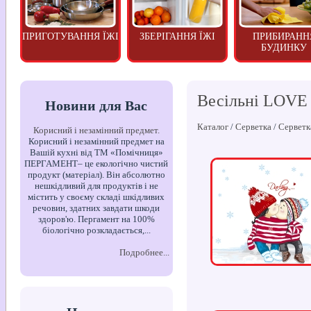
ПРИГОТУВАННЯ ЇЖІ
ЗБЕРІГАННЯ ЇЖІ
ПРИБИРАНН
БУДИНКУ
Весільні LOVE
Новини для Вас
Каталог
/
Серветка
/
Серветка
Корисний і незамінний предмет.
Корисний і незамінний предмет на
Вашій кухні від ТМ «Помічниця»
ПЕРГАМЕНТ– це екологічно чистий
продукт (матеріал). Він абсолютно
нешкідливий для продуктів і не
містить у своєму складі шкідливих
речовин, здатних завдати шкоди
здоров'ю. Пергамент на 100%
біологічно розкладається,...
Подробнее...