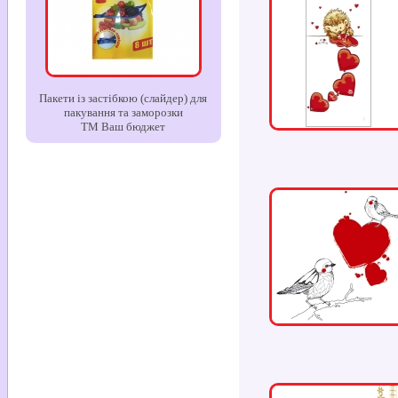
Пакети із застібкою (слайдер) для
пакування та заморозки
ТМ Ваш бюджет