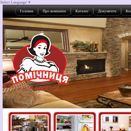
Select Language
▼
Головна
Про компанію
Каталог
Документи
Ко