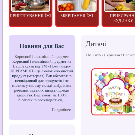
ПРИГОТУВАННЯ ЇЖІ
ЗБЕРІГАННЯ ЇЖІ
ПРИБИРАНН
БУДИНКУ
Дитячі
Новини для Вас
ТМ Luxy
/
Серветка
/
Сервет
Корисний і незамінний предмет.
Корисний і незамінний предмет на
Вашій кухні від ТМ «Помічниця»
ПЕРГАМЕНТ– це екологічно чистий
продукт (матеріал). Він абсолютно
нешкідливий для продуктів і не
містить у своєму складі шкідливих
речовин, здатних завдати шкоди
здоров'ю. Пергамент на 100%
біологічно розкладається,...
Подробнее...