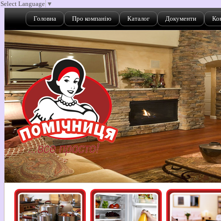
Select Language
▼
Головна
Про компанію
Каталог
Документи
Ко