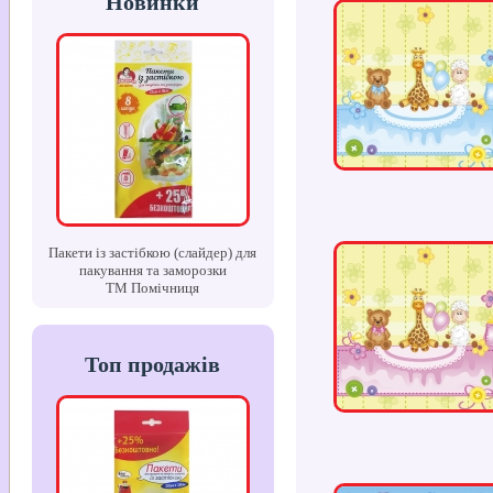
Новинки
Пакети із застібкою (слайдер) для
пакування та заморозки
ТМ Помічниця
Топ продажів